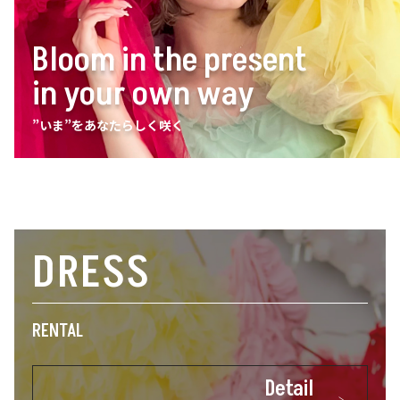
Bloom in the present
in your own way
”いま”をあなたらしく咲く
DRESS
RENTAL
Detail