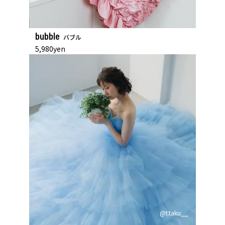
bubble
バブル
5,980yen
@t.taku__