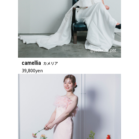
@jade420_pht
camellia
カメリア
39,800yen