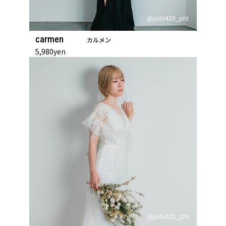
@jade420_pht
carmen
カルメン
5,980yen
@jade420_pht