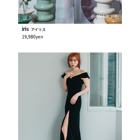
@jade420_pht
iris
アイリス
19,980yen