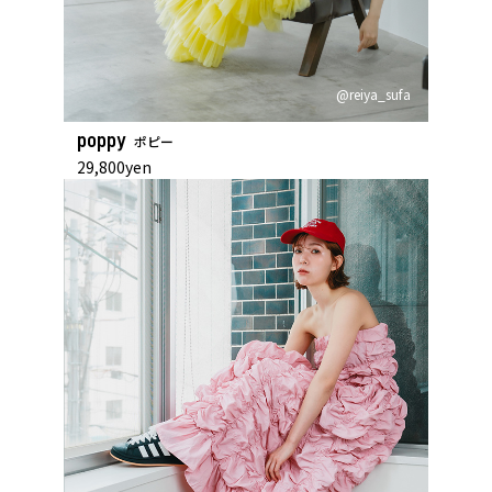
@reiya_sufa
poppy
ポピー
29,800yen