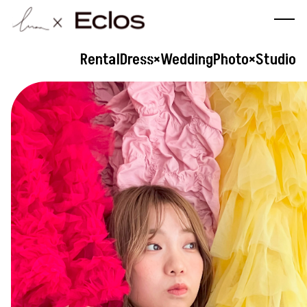
RentalDress×WeddingPhoto×Studio